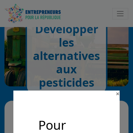
Notificatio
Développer
les
alternatives
aux
pesticides
×
La problématique
Pour
Développer les alternatives aux pesticides