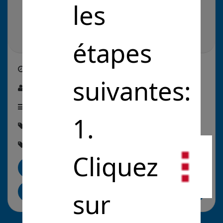
les
étapes
Créé le
05/05/2021
suivantes:
Par :
Jérémy Fretin
Étape de la solution :
En commercialisation
1.
Thématique :
#Environnement
Rubriques :
#ÉconomieCirculaire
Cliquez
Me contacter
Partager sur LinkedIn
sur