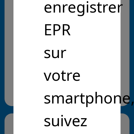
enregistrer
les redistribue à des associations caritatives
EPR
Problématique :
Entrepreneurs Pour la République
sur
Intérêt Général
Valoriser les déchets
Valoriser les déchets
votre
Cliquez pour en savoir plus
il y a 5 ans
smartphone
Site web :
https://www.adnfrance.org/
suivez