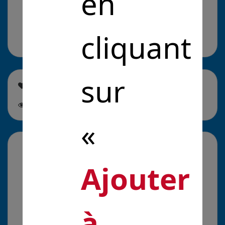
en
bien-être au quotidien.
Nous apportons des
solutions pour le zéro déchet et la récupération
de l'eau.
cliquant
sur
Cette solution est soutenue par
1
personne
Cette
solution est suivie par
0
personne
«
La galerie média
Ajouter
à