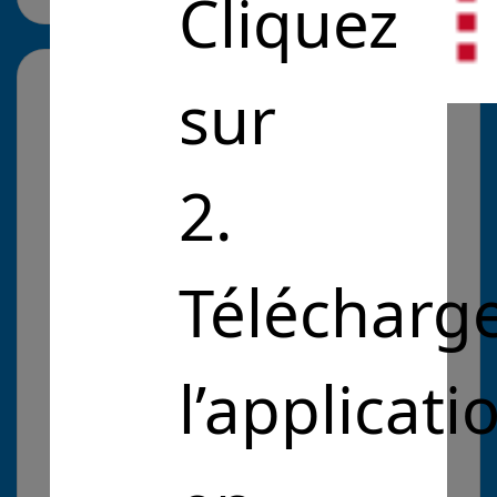
Cliquez
En quoi votre solution
sur
apporte
une réponse
concrète à un
2.
problème d’intérêt
général ?
Télécharg
Nous permettons à chacun de se reconnecter à
la nature et d'accueillir la biodiversité.
Nous
développons la production locale, durable et
l’applicati
saine de fruits et légumes.
Nous recréons du lien
social et permettons aux habitants et salariés de
se réapproprier leurs espaces de vie et de
travail.
Nous embellissons nos espaces privés et
public de manière naturelle et apportons du