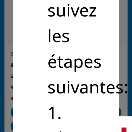
suivez
les
étapes
Créé le
27/05/2022
Par :
Louis Gavériaux
Étape de la solution :
En commercialisation
suivantes:
Thématique :
#Environnement
Rubriques :
#ÉconomieCirculaire
#Biodiversité
1.
Me contacter
Partager sur LinkedIn