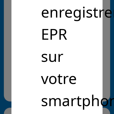
concevoir et aménager ensemble leurs espaces
enregistre
extérieur
EPR
Problématique :
Entrepreneurs Pour la République
sur
Intérêt Général
Anticiper les changements
climatiques
Anticiper les changements climatiques
votre
Cliquez pour en savoir plus
il y a 5 ans
Site web :
https://www.arbraculture.com/
smartpho