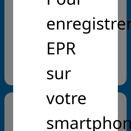
SARS-CoV-2 à partir de prélèvements de surface.
enregistre
Problématique :
EPR
Entrepreneurs Pour la République
Intérêt Général
Détecter la Covid-19
Détecter la Covid-19
sur
Cliquez pour en savoir plus
il y a 5 ans
votre
smartphon