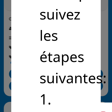
suivez
Créé le
09/03/2021
les
Par :
Younes Lazrak
Étape de la solution :
En commercialisation
Thématique :
#Santé
étapes
Rubriques :
#LutteContreLaCovid19
#ProgrèsMédicaux
#Prévention
suivantes:
Me contacter
Partager sur LinkedIn
1.