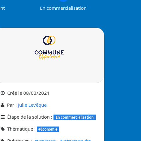
ent
En commercialisation
Créé le
08/03/2021
Par :
Julie Levêque
Étape de la solution :
En commercialisation
Thématique :
#Économie
Rubriques :