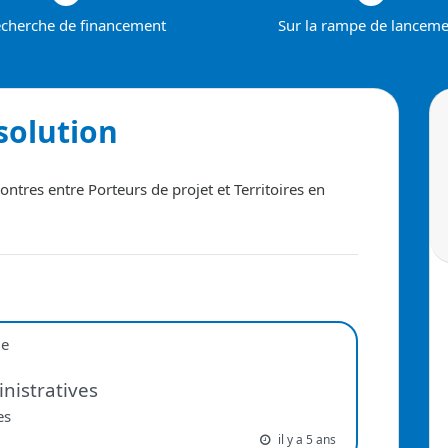
echerche de financement
Sur la rampe de lancem
solution
ntres entre Porteurs de projet et Territoires en
ue
nistratives
es
il y a 5 ans