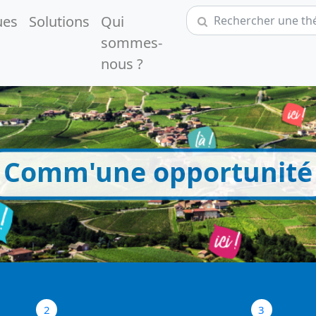
ues
Solutions
Qui
sommes-
nous ?
Comm'une opportunité
2
3