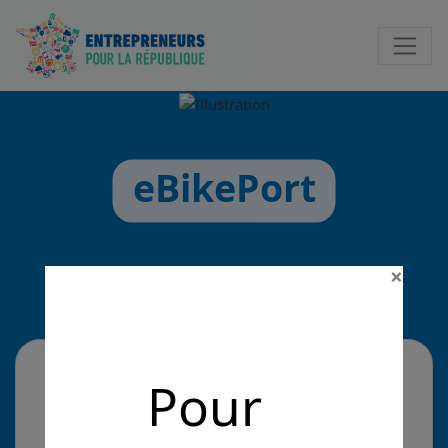
Notificatio
eBikePort
×
La solution
Pour
Station solaire multimodale de stationnement et