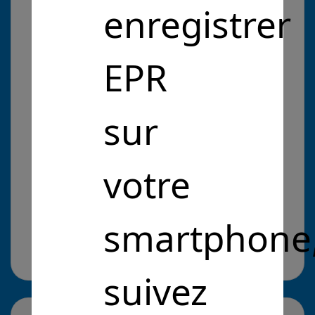
enregistrer
recharge locale durable bas carbone pour VAE et
VE
EPR
Problématique :
sur
Entrepreneurs Pour la République
Intérêt Général
Décarboner la production
d'énergie
votre
Décarboner la production d'énergie
Cliquez pour en savoir plus
il y a 5 ans
smartphone
Site web :
https://ebikeport.fr
suivez