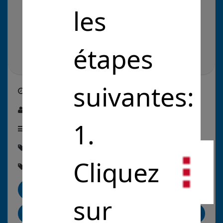
les
étapes
suivantes:
Créé le
04/04/2023
Par :
THIERRY PERRET
1.
Étape de la solution :
En commercialisation
Thématique :
#Environnement
Cliquez
Rubriques :
#ÉnergieVerte
#Biodiversité
Me contacter
sur
Partager sur LinkedIn