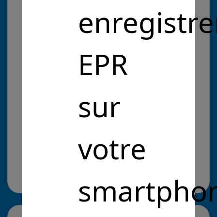
clé, communication et les échanges d'un bien
enregistre
immobilier
EPR
Problématique :
Entrepreneurs Pour la République
sur
Intérêt Général
Renforcer les économies
d'énergie
Renforcer les économies d'énergie
votre
Cliquez pour en savoir plus
il y a 5 ans
Site web :
https://www.flash-eco-immo.com
smartpho