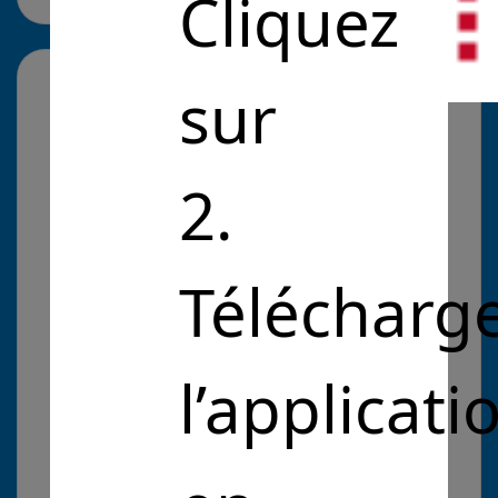
Cliquez
sur
En quoi votre solution
apporte
une réponse
concrète à un
2.
problème d’intérêt
général ?
Télécharg
L' assistant numérique ECO-IMMO permet de
présenter un projet de rénovation complet et de
mettre en avant les caractéristiques
l’applicati
énergétiques et durables d 'un bien dans un
livret immobilier numérique, ce qui valorise
celui-ci auprès des propriétaires sensibles à
l'environnement et permet de faciliter les
démarches auprès des institutions financières en