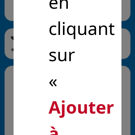
en
un clic
cliquant
Cette solution est soutenue par
0
personne
sur
Cette
solution est suivie par
0
personne
«
La galerie média
Ajouter
à