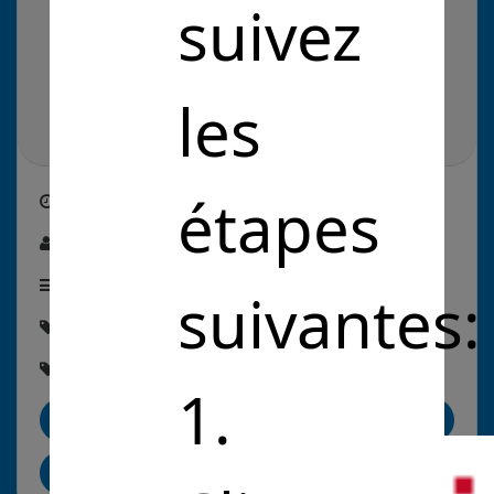
suivez
les
étapes
Créé le
25/04/2022
Par :
Franck Rivat
Étape de la solution :
En commercialisation
suivantes:
Thématique :
#Économie
Rubriques :
#RedressementProductif
1.
Me contacter
Partager sur LinkedIn