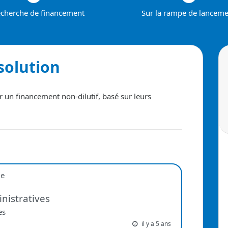
echerche de financement
Sur la rampe de lancem
solution
 un financement non-dilutif, basé sur leurs
ue
nistratives
es
il y a 5 ans