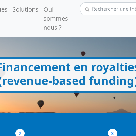
ues
Solutions
Qui
sommes-
nous ?
Financement en royaltie
(revenue-based funding
2
3