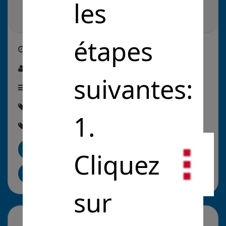
les
étapes
Créé le
17/05/2021
Par :
laure duprat
suivantes:
Étape de la solution :
En commercialisation
Thématique :
#Éducation
1.
Rubriques :
#EnseignementEtRecherche
Me contacter
Cliquez
Partager sur LinkedIn
sur