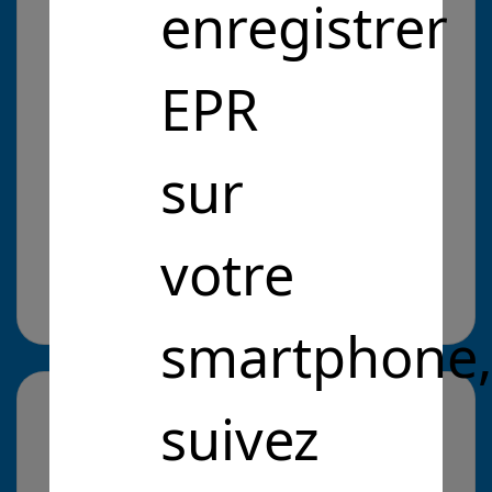
enregistrer
d'apprentissage des langues étrangères par
l'hypnose
EPR
Problématique :
sur
Entrepreneurs Pour la République
Intérêt Général
Améliorer le suivi scolaire
votre
Améliorer le suivi scolaire
Cliquez pour en savoir plus
il y a 5 ans
smartphone
suivez