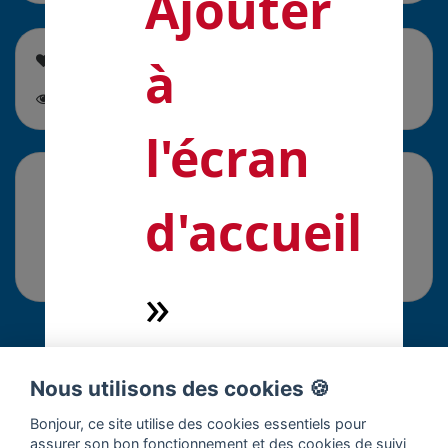
Ajouter
à
Cette solution est soutenue par
0
personne
Cette
solution est suivie par
0
personne
l'écran
La galerie média
d'accueil
Aucun média n'a été trouvé pour cette solution.
»
Commentaires
Nous utilisons des cookies 🍪
Connectez-vous pour répondre à cette solution.
Bonjour, ce site utilise des cookies essentiels pour
assurer son bon fonctionnement et des cookies de suivi