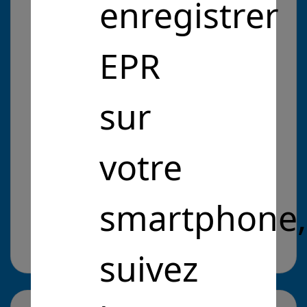
enregistrer
formations dans le domaine de la tech. et de la
data science
EPR
Problématique :
sur
Entrepreneurs Pour la République
Intérêt Général
Développer l'enseignement
votre
numérique
Développer l'enseignement numérique
Cliquez pour en savoir plus
il y a 5 ans
smartphone,
Site web :
https://www.neoddity.com/
suivez