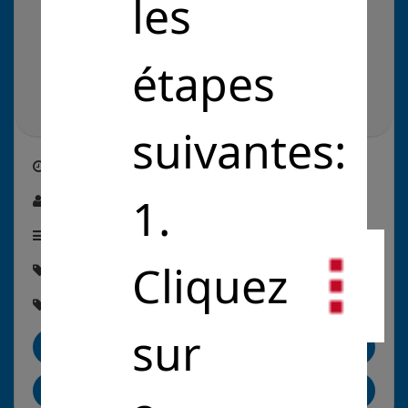
les
étapes
suivantes:
Créé le
24/11/2021
1.
Par :
Charles Lucas
Étape de la solution :
En recherche de financement
Cliquez
Thématique :
#Éducation
Rubriques :
#EnseignementEtRecherche
sur
Me contacter
Partager sur LinkedIn