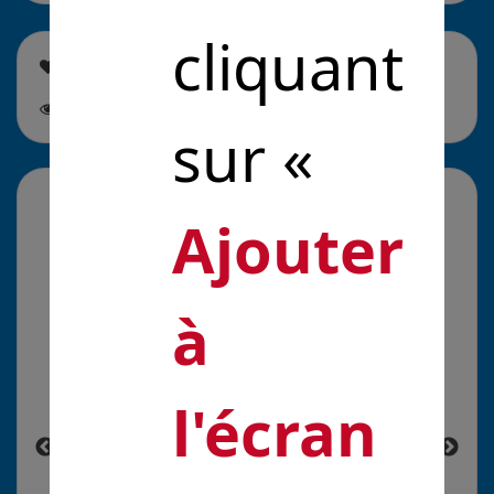
cliquant
Cette solution est soutenue par
0
personne
Cette
solution est suivie par
0
personne
sur «
La galerie média
Ajouter
à
l'écran