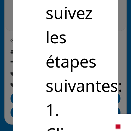
suivez
les
Créé le
27/09/2023
Par :
Clémence Illien
étapes
Étape de la solution :
En commercialisation
Thématique :
#Éducation
suivantes:
Rubriques :
#EnseignementEtRecherche
Me contacter
1.
Partager sur LinkedIn