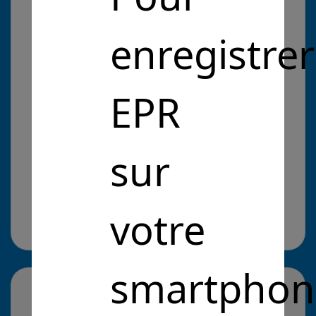
collégiens, lycéens et étudiants Francophones.
enregistrer
Problématique :
EPR
Entrepreneurs Pour la République
Intérêt Général
Améliorer le suivi scolaire
sur
Améliorer le suivi scolaire
Cliquez pour en savoir plus
il y a 5 ans
votre
Site web :
https://www.nomadeducation.fr/
smartphon