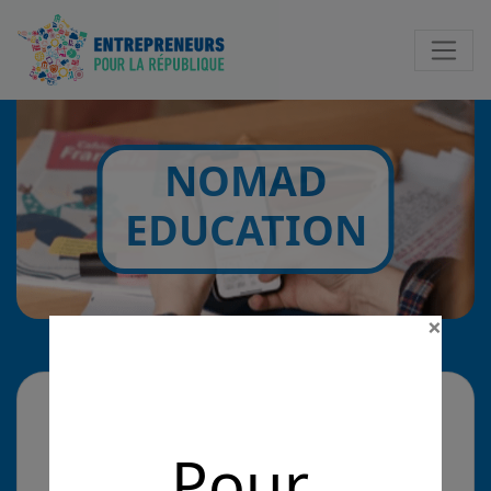
Notificatio
NOMAD
EDUCATION
×
La solution
Pour
L'app gratuite de révision qui aide 2 millions de