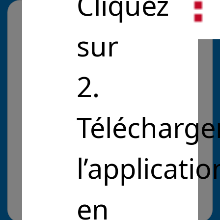
Cliquez
En quoi votre solution
sur
apporte
une réponse
concrète à un
problème d’intérêt
2.
général ?
Télécharge
Notre solutions gratuite d'éducation pour tous
répond aux enjeux sociétaux suivants :
déscolarisation, égalité des chances, accès à
l'éducation en Afrique, inclusion, adaptation aux
l’applicatio
métiers de demain, citoyenneté, dans le respect
de notre mission : "des jeunes éduqués, bien
dans leurs baskets, engagés et conscients des
en
enjeux de demain".