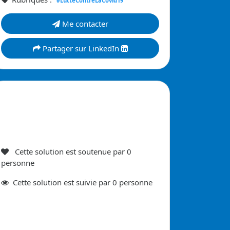
#LutteContreLaCovid19
Me contacter
Partager sur LinkedIn
Cette solution est soutenue par
0
personne
Cette
solution est suivie par
0
personne