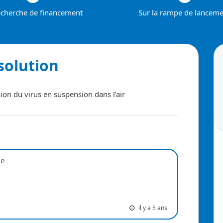
echerche de financement
Sur la rampe de lancem
solution
ssion du virus en suspension dans l’air
ue
il y a 5 ans