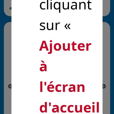
cliquant
Cette
solution est suivie par
1
personne
sur «
La galerie média
Ajouter
à
l'écran
d'accueil