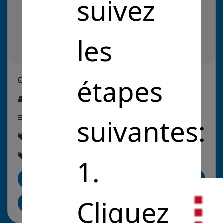
suivez
les
étapes
Créé le
26/09/2022
Par :
ABEL SALAH
Étape de la solution :
suivantes:
En recherche de financement
Thématique :
#Éducation
Rubriques :
#EnseignementEtRecherche
1.
Me contacter
Cliquez
Partager sur LinkedIn