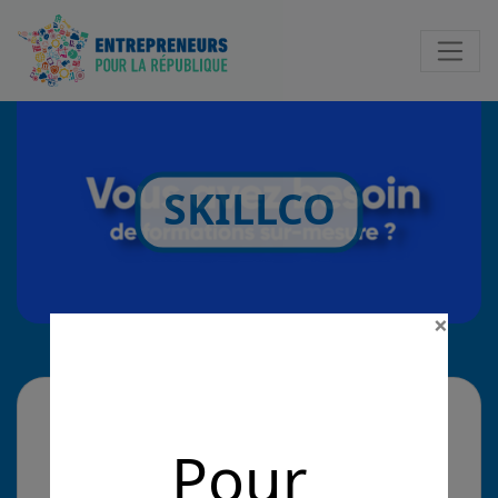
Notificatio
SKILLCO
×
La solution
Pour
Skillco est une agence de production de contenu