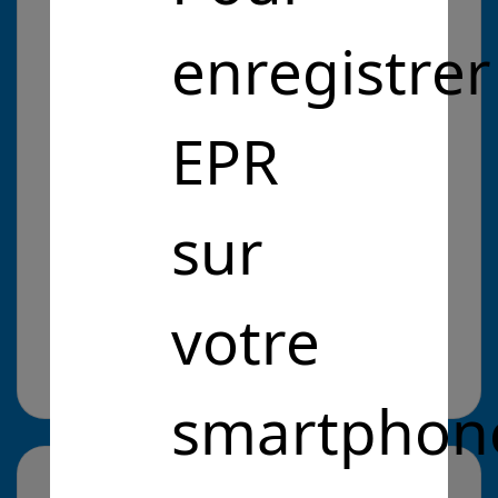
e-learning
enregistrer
Problématique :
EPR
Entrepreneurs Pour la République
Intérêt Général
Développer l'enseignement
sur
numérique
Développer l'enseignement numérique
Cliquez pour en savoir plus
il y a 5 ans
votre
Site web :
https://www.skillco.fr/
smartphon