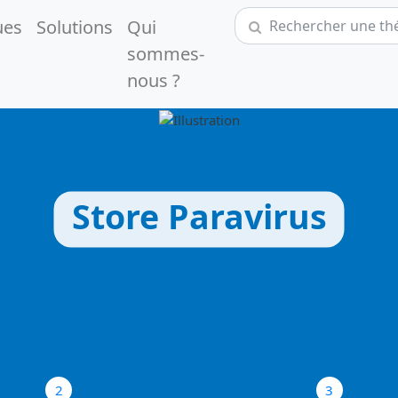
ues
Solutions
Qui
sommes-
nous ?
Store Paravirus
2
3