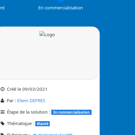
ent
En commercialisation
Créé le
09/03/2021
Par :
Elwin DEFRES
Étape de la solution :
En commercialisation
Thématique :
#Santé
Rubriques :