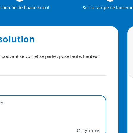
echerche de financement
Sur la rampe de lancem
solution
pouvant se voir et se parler. pose facile, hauteur
ue
il y a 5 ans