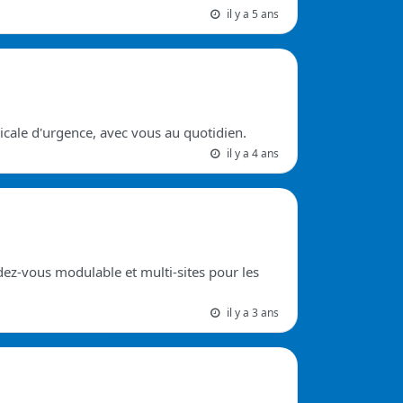
il y a 5 ans
icale d'urgence, avec vous au quotidien.
il y a 4 ans
dez-vous modulable et multi-sites pour les
il y a 3 ans