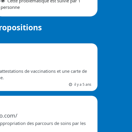
Cette problématique
est suivie
par
1
personne
ropositions
attestations de vaccinations et une carte de
e.
il y a 5 ans
o.com/
appropriation des parcours de soins par les