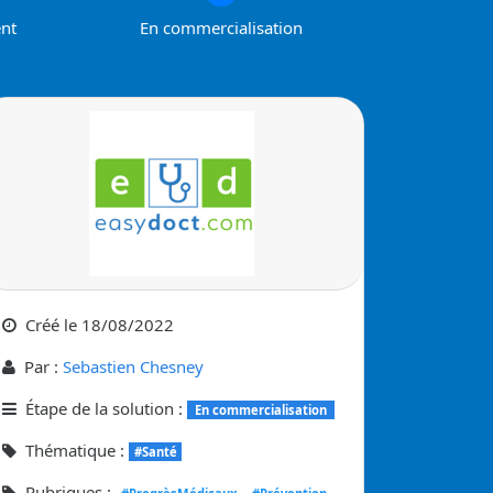
ent
En commercialisation
Créé le
18/08/2022
Par :
Sebastien Chesney
Étape de la solution :
En commercialisation
Thématique :
#Santé
Rubriques :