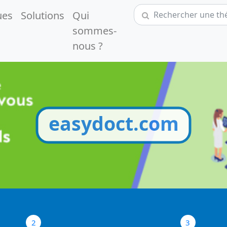
ues
Solutions
Qui
sommes-
nous ?
easydoct.com
2
3