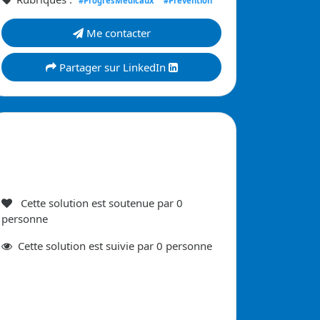
#ProgrèsMédicaux
#Prévention
Me contacter
Partager sur LinkedIn
Cette solution est soutenue par
0
personne
Cette
solution est suivie par
0
personne